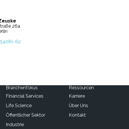
 Zeuske
straße 26a
rlin
854081-62
Branchenfokus
Ressourcen
Financial Services
Karriere
Life Science
Über Uns
Öffentlicher Sektor
Kontakt
Industrie