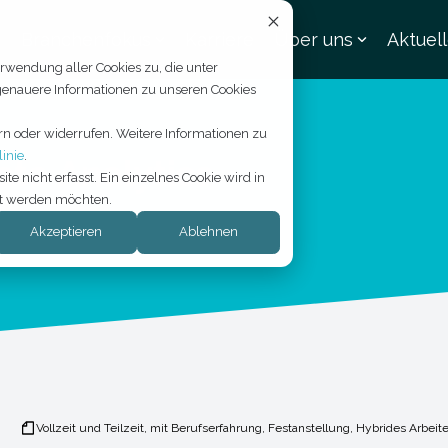
Branchenfokus
Karriere
Über uns
Aktuel
rwendung aller Cookies zu, die unter
 genauere Informationen zu unseren Cookies
rn oder widerrufen. Weitere Informationen zu
inie
.
ta Analytics
 nicht erfasst. Ein einzelnes Cookie wird in
lgt werden möchten.
Akzeptieren
Ablehnen
Vollzeit und Teilzeit, mit Berufserfahrung, Festanstellung, Hybrides Arbeit