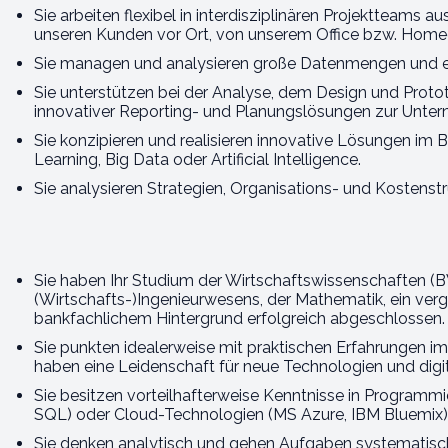
Sie arbeiten flexibel in interdisziplinären Projektteams 
unseren Kunden vor Ort, von unserem Office bzw. Homeo
Sie managen und analysieren große Datenmengen und ent
Sie unterstützen bei der Analyse, dem Design und Proto
innovativer Reporting- und Planungslösungen zur Untern
Sie konzipieren und realisieren innovative Lösungen im B
Learning, Big Data oder Artificial Intelligence.
Sie analysieren Strategien, Organisations- und Kostenst
Sie haben Ihr Studium der Wirtschaftswissenschaften (B
(Wirtschafts-)Ingenieurwesens, der Mathematik, ein ver
bankfachlichem Hintergrund erfolgreich abgeschlossen.
Sie punkten idealerweise mit praktischen Erfahrungen i
haben eine Leidenschaft für neue Technologien und digit
Sie besitzen vorteilhafterweise Kenntnisse in Programmi
SQL) oder Cloud-Technologien (MS Azure, IBM Bluemix)
Sie denken analytisch und gehen Aufgaben systematisch 