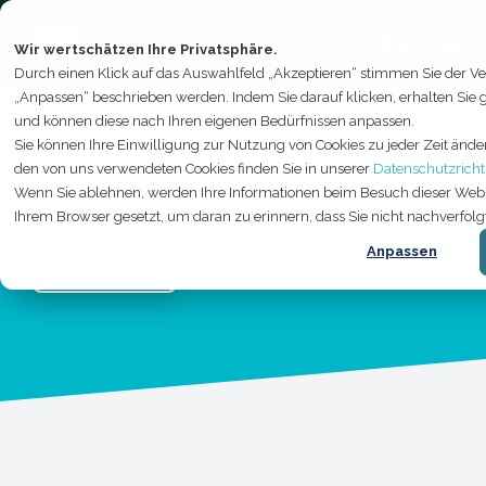
Skip
to
Leistungen
the
Wir wertschätzen Ihre Privatsphäre.
main
Durch einen Klick auf das Auswahlfeld „Akzeptieren“ stimmen Sie der Ve
content.
„Anpassen“ beschrieben werden. Indem Sie darauf klicken, erhalten Sie
und können diese nach Ihren eigenen Bedürfnissen anpassen.
Sie können Ihre Einwilligung zur Nutzung von Cookies zu jeder Zeit ände
den von uns verwendeten Cookies finden Sie in unserer
Datenschutzrichtl
Data Analyst (m/w/d) Da
Wenn Sie ablehnen, werden Ihre Informationen beim Besuch dieser Website
Ihrem Browser gesetzt, um daran zu erinnern, dass Sie nicht nachverfo
Anpassen
← ZURÜCK