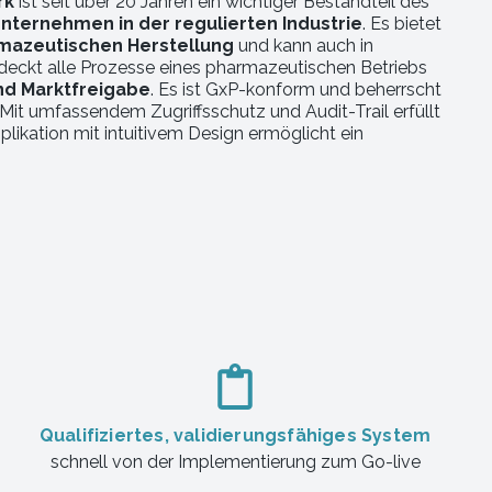
rk
ist seit über 20 Jahren ein wichtiger Bestandteil des
nternehmen in der regulierten Industrie
. Es bietet
rmazeutischen Herstellung
und kann auch in
eckt alle Prozesse eines pharmazeutischen Betriebs
und Marktfreigabe
. Es ist GxP-konform und beherrscht
 Mit umfassendem Zugriffsschutz und Audit-Trail erfüllt
ikation mit intuitivem Design ermöglicht ein
Qualifiziertes, validierungsfähiges System
schnell von der Implementierung zum Go-live