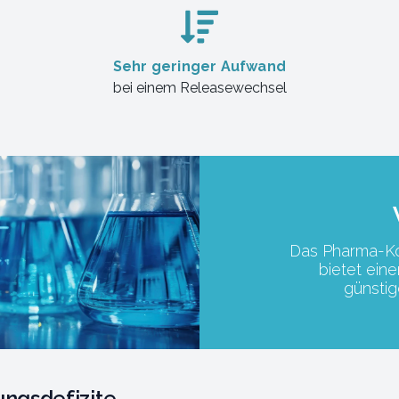
Sehr geringer Aufwand
bei einem Releasewechsel
Das Pharma-K
bietet eine
günstig
ngsdefizite