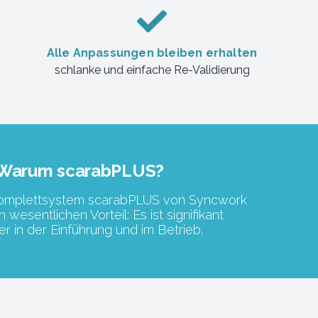
Alle Anpassungen bleiben erhalten
schlanke und einfache Re-Validierung
Warum scarabPLUS?
omplettsystem scarabPLUS von Syncwork
n wesentlichen Vorteil: Es ist signifikant
er in der Einführung und im Betrieb.