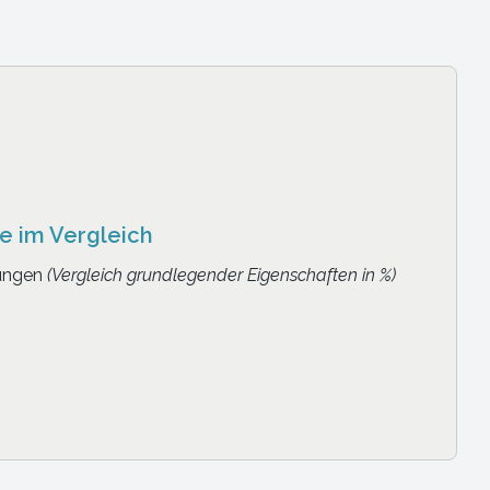
e-System
ittstellenprobleme!
auf ein System, das alles kann.