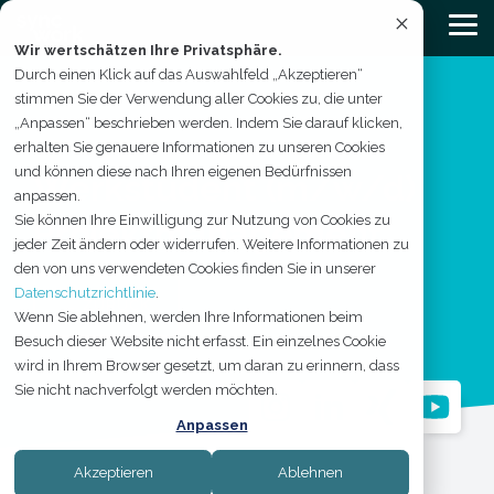
Skip
to
Tog
the
Me
Wir wertschätzen Ihre Privatsphäre.
main
Durch einen Klick auf das Auswahlfeld „Akzeptieren“
content.
stimmen Sie der Verwendung aller Cookies zu, die unter
„Anpassen“ beschrieben werden. Indem Sie darauf klicken,
erhalten Sie genauere Informationen zu unseren Cookies
und können diese nach Ihren eigenen Bedürfnissen
Werkstudent (m/w/d)
anpassen.
Sie können Ihre Einwilligung zur Nutzung von Cookies zu
Projektmanagement
jeder Zeit ändern oder widerrufen. Weitere Informationen zu
den von uns verwendeten Cookies finden Sie in unserer
Datenschutzrichtlinie
.
← ZURÜCK
Wenn Sie ablehnen, werden Ihre Informationen beim
Besuch dieser Website nicht erfasst. Ein einzelnes Cookie
wird in Ihrem Browser gesetzt, um daran zu erinnern, dass
Sie nicht nachverfolgt werden möchten.
Anpassen
Akzeptieren
Ablehnen