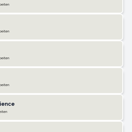
beiten
beiten
beiten
beiten
cience
eiten