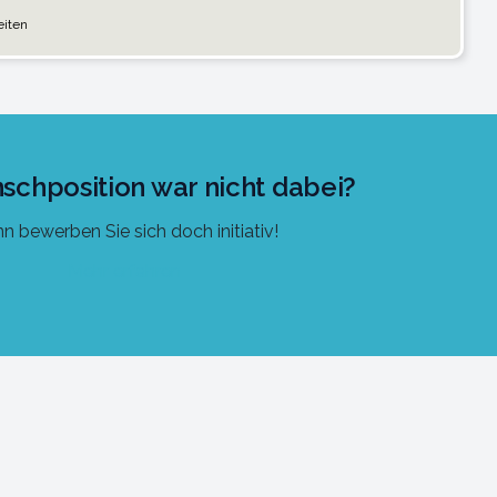
eiten
schposition war nicht dabei?
n bewerben Sie sich doch initiativ!
Mehr erfahren