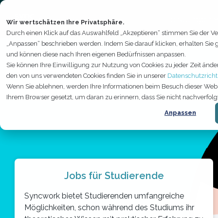
Skip
to
Leistungen
the
Wir wertschätzen Ihre Privatsphäre.
main
Durch einen Klick auf das Auswahlfeld „Akzeptieren“ stimmen Sie der Ve
content.
„Anpassen“ beschrieben werden. Indem Sie darauf klicken, erhalten Sie
KARRIERE
und können diese nach Ihren eigenen Bedürfnissen anpassen.
Wachsen Sie mit uns übe
Sie können Ihre Einwilligung zur Nutzung von Cookies zu jeder Zeit ände
den von uns verwendeten Cookies finden Sie in unserer
Datenschutzrichtl
Wenn Sie ablehnen, werden Ihre Informationen beim Besuch dieser Website
hinaus.
Ihrem Browser gesetzt, um daran zu erinnern, dass Sie nicht nachverfo
Die besten Jobs der Welt für die besten Menschen
Anpassen
Jobs für Studierende
Syncwork bietet Studierenden umfangreiche
Möglichkeiten, schon während des Studiums ihr