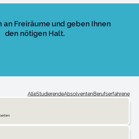
n an Freiräume und geben Ihnen
den nötigen Halt.
Lernen Sie uns kennen
Alle
Studierende
Absolventen
Berufserfahrene
beiten