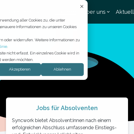
Branchenfokus
Karriere
Über uns
Aktuel
rwendung aller Cookies zu, die unter
 genauere Informationen zu unseren Cookies
r sich
rn oder widerrufen. Weitere Informationen zu
inie
.
 nicht erfasst. Ein einzelnes Cookie wird in
lgt werden möchten.
 der Welt.
Akzeptieren
Ablehnen
Jobs für Absolventen
Syncwork bietet Absolvent:innen nach einem
erfolgreichen Abschluss umfassende Einstiegs-